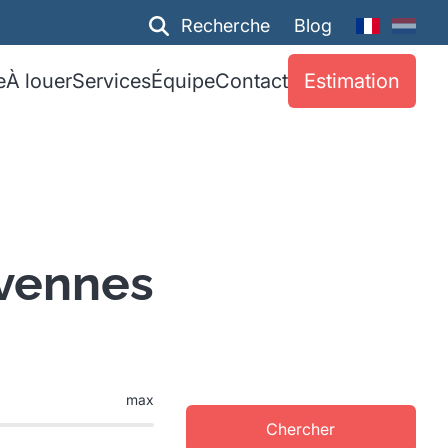
Recherche
Blog
e
À louer
Services
Équipe
Contact
Estimation
Avennes
max
Chercher