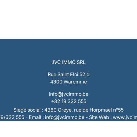
JVC IMMO SRL
Rue Saint Eloi 52 d
4300 Waremme
info@jvcimmo.be
+32 19 322 555
Siège social : 4360 Oreye, rue de Horpmael n°55
019/322 555 - Email : info@jvcimmo.be - Site Web : www.jvc
Numéro d’entreprise : 0808.809.358 – RPM Liège
 : BE53 7320 1940 9953 – Compte Tiers : BE73 7320 2868 