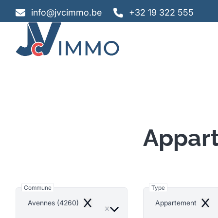
Aller au contenu principal
info@jvcimmo.be
+32 19 322 555
Appart
Commune
Type
Avennes (4260)
Appartement
Remove
Remo