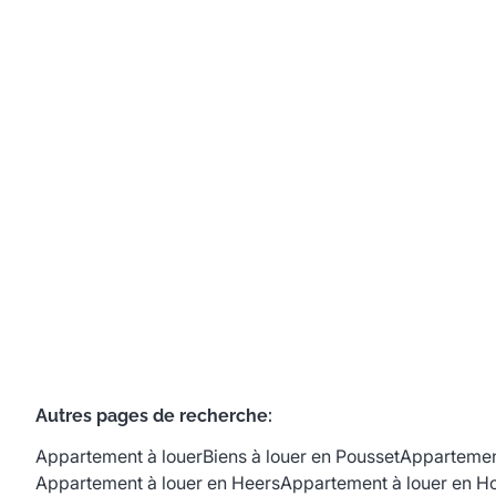
chambres
4350 Remicourt
(ref.
736
)
Loué
3
1
110
m²
1
Autres pages de recherche
:
Appartement à louer
Biens à louer en Pousset
Appartemen
Appartement à louer en Heers
Appartement à louer en H