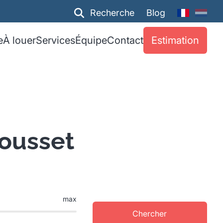
Recherche
Blog
e
À louer
Services
Équipe
Contact
Estimation
ousset
max
Chercher