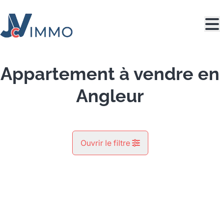
Aller au contenu principal
Appartement à vendre en
Angleur
Ouvrir le filtre
Commune
VENDU
Angleur (4031)
Remove
Vue de la carte