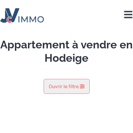
Aller au contenu principal
Appartement à vendre en
Hodeige
Ouvrir le filtre
Commune
VENDU
Hodeige (4351)
Remove
Vue de la carte