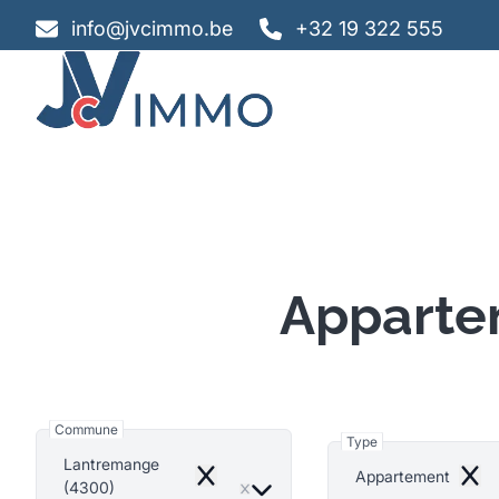
Aller au contenu principal
info@jvcimmo.be
+32 19 322 555
Apparte
Commune
Type
Lantremange
Appartement
Remove
Remo
(4300)