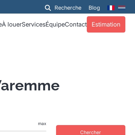
Recherche
Blog
e
À louer
Services
Équipe
Contact
Estimation
 Waremme
max
Chercher