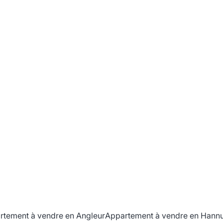
Appartement 2 chambres avec garage et
cave
4300 Waremme
(ref.
670
)
Vendu
2
1
82
m²
1
rtement à vendre en Angleur
Appartement à vendre en Hannu