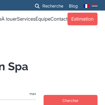
Recherche
Blog
e
À louer
Services
Équipe
Contact
Estimation
n Spa
max
Chercher