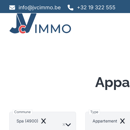
Aller au contenu principal
info@jvcimmo.be
+32 19 322 555
Appa
Commune
Type
Spa (4900)
Appartement
Remove
Remo