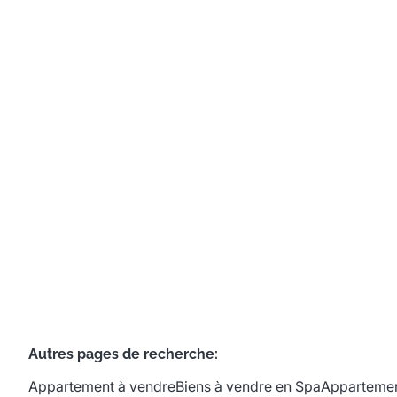
coeur de la ville Thermale
Boulevard Des Anglais 15 / 26, 4900 Spa
(ref.
758
)
€ 425.000
3
1
1
213
m²
2
Autres pages de recherche
:
Appartement à vendre
Biens à vendre en Spa
Appartemen