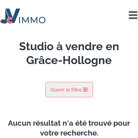
Aller au contenu principal
Studio à vendre en
Grâce-Hollogne
Ouvrir le filtre
Commune
Grâce-Hollogne (4460)
Aucun résultat n'a été trouvé pour
Remove
Vue de la carte
votre recherche.