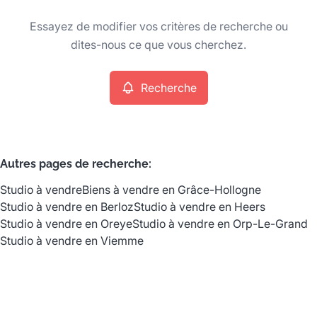
Type
Essayez de modifier vos critères de recherche ou
Studio
Recherche
Trier par
Remove
dites-nous ce que vous cherchez.
Recherche
Critères plus
Min. budget
Autres pages de recherche
:
Studio à vendre
Biens à vendre en Grâce-Hollogne
Max. budget
Studio à vendre en Berloz
Studio à vendre en Heers
Studio à vendre en Oreye
Studio à vendre en Orp-Le-Grand
Studio à vendre en Viemme
Chercher