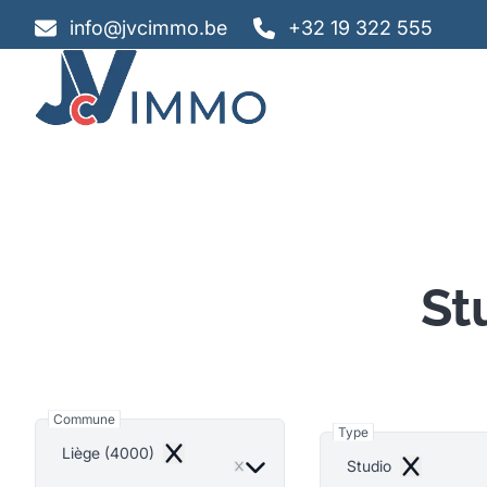
Aller au contenu principal
info@jvcimmo.be
+32 19 322 555
St
Commune
Type
Liège (4000)
Remove
Studio
Remove