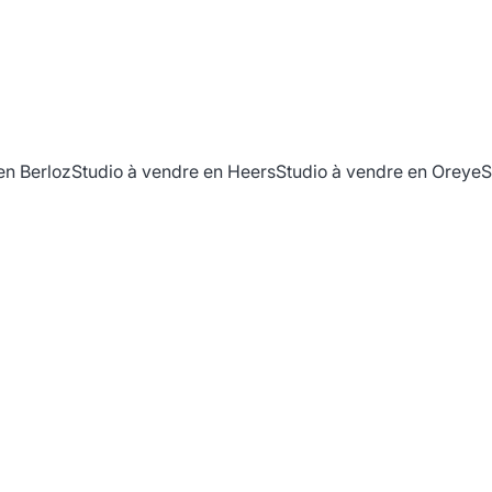
en Berloz
Studio à vendre en Heers
Studio à vendre en Oreye
S