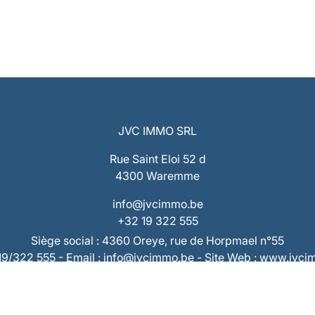
JVC IMMO SRL
Rue Saint Eloi 52 d
4300 Waremme
info@jvcimmo.be
+32 19 322 555
Siège social : 4360 Oreye, rue de Horpmael n°55
019/322 555 - Email : info@jvcimmo.be - Site Web : www.jvc
Numéro d’entreprise : 0808.809.358 – RPM Liège
 : BE53 7320 1940 9953 – Compte Tiers : BE73 7320 2868 
RC Professionnelle & Cautionnement AXA 730.390.160