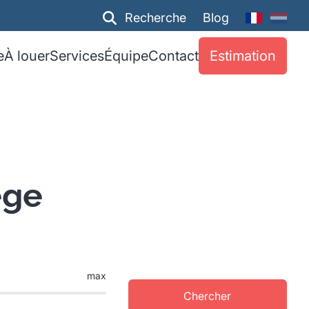
Recherche
Blog
e
À louer
Services
Équipe
Contact
Estimation
ège
max
Chercher