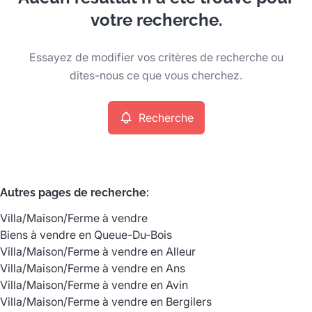
Vue de la carte
votre recherche.
Type
Essayez de modifier vos critères de recherche ou
Villa/Maison/Ferme
Recherche
Trier par
Remove
dites-nous ce que vous cherchez.
Recherche
Critères plus
Min. budget
Autres pages de recherche
:
Villa/Maison/Ferme à vendre
Max. budget
Biens à vendre en Queue-Du-Bois
Villa/Maison/Ferme à vendre en Alleur
Villa/Maison/Ferme à vendre en Ans
Villa/Maison/Ferme à vendre en Avin
Chercher
Villa/Maison/Ferme à vendre en Bergilers