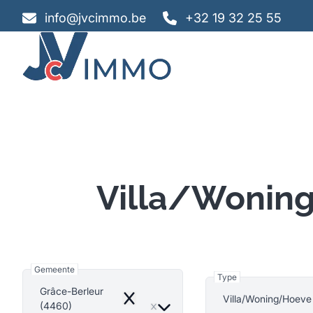
Ga naar hoofdinhoud
info@jvcimmo.be
+32 19 32 25 55
Villa/Woning
Gemeente
Type
Grâce-Berleur
Villa/Woning/Hoeve
Remove
(4460)