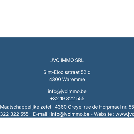
JVC IMMO SRL
Sint-Elooisstraat 52 d
4300 Waremme
info@jvcimmo.be
+32 19 322 555
Maatschappelijke zetel : 4360 Oreye, rue de Horpmael nr. 55
9/322 322 555 - E-mail : info@jvcimmo.be - Website : www.j
Ondernemingsnummer : 0808.809.358 – RPR Luik
 BE53 7320 1940 9953 – Rekening derden : BE73 7320 286