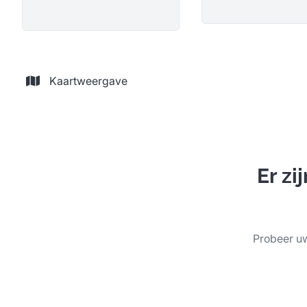
Kaartweergave
Er z
Probeer uw