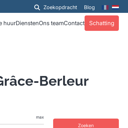
Zoekopdracht
Blog
e huur
Diensten
Ons team
Contact
Schatting
Grâce-Berleur
max
Zoeken