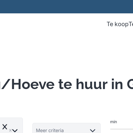
Te koop
T
/Hoeve te huur in 
min
Remove
Meer criteria