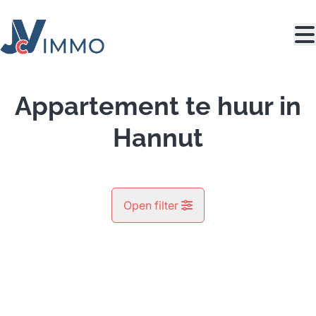
Ga naar hoofdinhoud
Appartement te huur in
Hannut
Open filter
Gemeente
Hannut (4280)
Remove
Kaartweergave