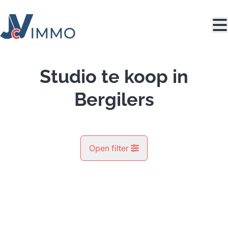
Ga naar hoofdinhoud
Studio te koop in
Bergilers
Open filter
Gemeente
Bergilers (4360)
Remove
Kaartweergave