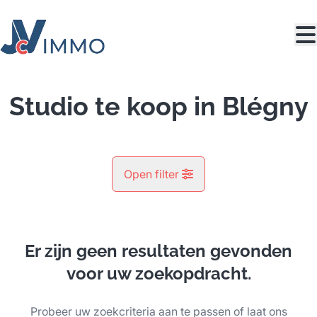
Ga naar hoofdinhoud
Studio te koop in Blégny
Open filter
Gemeente
Blégny (4670)
Er zijn geen resultaten gevonden
Remove
Kaartweergave
voor uw zoekopdracht.
Type
Probeer uw zoekcriteria aan te passen of laat ons
Studio
Zoeken
Sorteer op