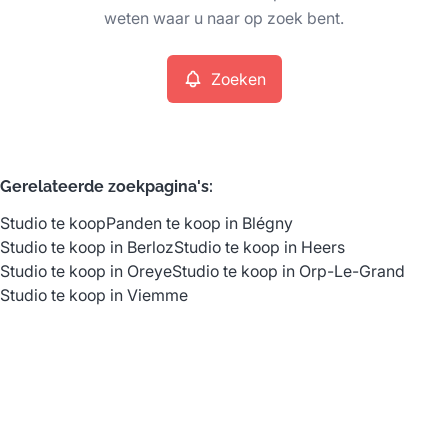
Remove
weten waar u naar op zoek bent.
Zoeken
Meer criteria
Min. budget
Gerelateerde zoekpagina's
:
Studio te koop
Panden te koop in Blégny
Max. budget
Studio te koop in Berloz
Studio te koop in Heers
Studio te koop in Oreye
Studio te koop in Orp-Le-Grand
Studio te koop in Viemme
Zoeken