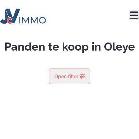
Ga naar hoofdinhoud
Panden te koop in Oleye
Open filter
Gemeente
NIEUW
Lantremange (4300)
Remove
Kaartweergave
Type
Zoeken
Sorteer op