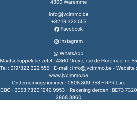
4300 Waremme
info@jvcimmo.be
+32 19 322 555
Facebook
Instagram
WhatsApp
Maatschappelijke zetel : 4360 Oreye, rue de Horpmael nr. 55
Tel : 019/322 322 555 - E-mail : info@jvcimmo.be - Website :
www.jvcimmo.be
Ondernemingsnummer : 0808.809.358 – RPR Luik
CBC : BE53 7320 1940 9953 – Rekening derden : BE73 7320
2868 3860
Beroepsaansprakelijkheid & Borgstelling AXA 730.390.160
Ongevallenverzekering van de overeenkomst AXA
730.404.407
De gedragscode van de vastgoedmakelaars is toegankelijk