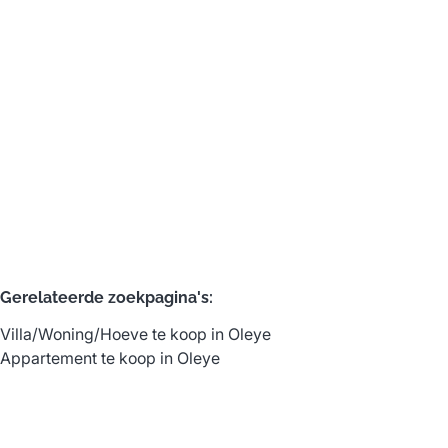
Huis
4300 Waremme
(ref.
571
)
Verkocht
4
2
208
m²
385
m²
Gerelateerde zoekpagina's
:
Villa/Woning/Hoeve te koop in Oleye
Appartement te koop in Oleye