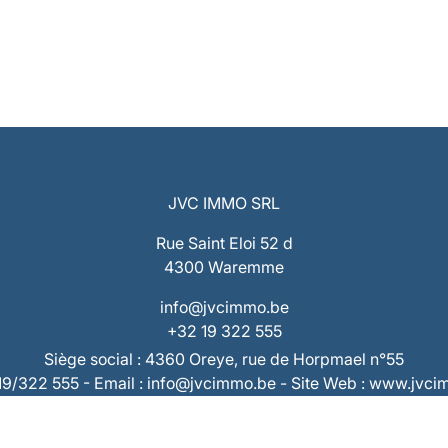
JVC IMMO SRL
Rue Saint Eloi 52 d
4300 Waremme
info@jvcimmo.be
+32 19 322 555
Siège social : 4360 Oreye, rue de Horpmael n°55
019/322 555 - Email : info@jvcimmo.be - Site Web : www.jvc
Numéro d’entreprise : 0808.809.358 – RPM Liège
 : BE53 7320 1940 9953 – Compte Tiers : BE73 7320 2868 