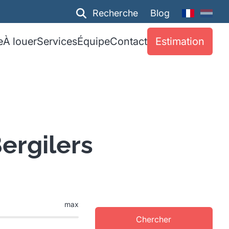
Recherche
Blog
e
À louer
Services
Équipe
Contact
Estimation
ergilers
max
Chercher