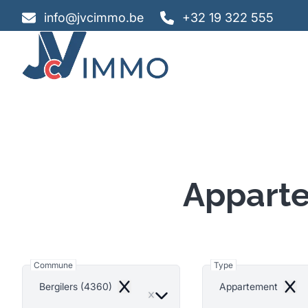
Aller au contenu principal
info@jvcimmo.be
+32 19 322 555
Apparte
Commune
Type
Bergilers (4360)
Appartement
Remove
Remo