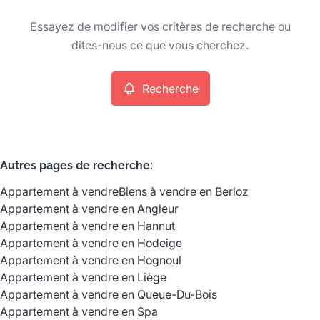
Type
Essayez de modifier vos critères de recherche ou
Appartement
Recherche
Trier par
Remove
dites-nous ce que vous cherchez.
Recherche
Critères plus
Min. budget
Autres pages de recherche
:
Appartement à vendre
Biens à vendre en Berloz
Max. budget
Appartement à vendre en Angleur
Appartement à vendre en Hannut
Appartement à vendre en Hodeige
Appartement à vendre en Hognoul
Chercher
Appartement à vendre en Liège
Appartement à vendre en Queue-Du-Bois
Appartement à vendre en Spa