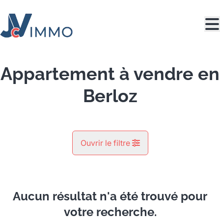
Aller au contenu principal
Appartement à vendre en
Berloz
Ouvrir le filtre
Commune
Berloz (4257)
Aucun résultat n'a été trouvé pour
Remove
Vue de la carte
votre recherche.