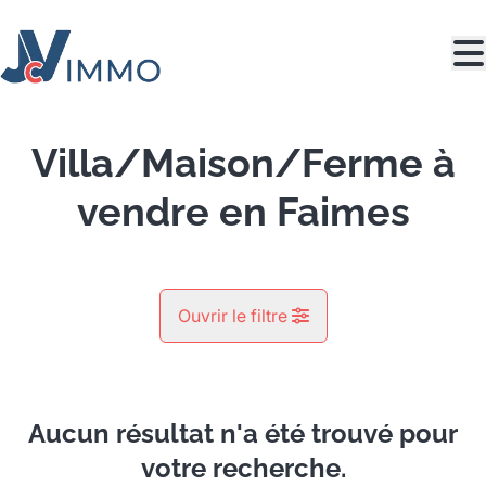
Aller au contenu principal
Villa/Maison/Ferme à
vendre en Faimes
Ouvrir le filtre
Commune
Faimes (4317)
Aucun résultat n'a été trouvé pour
Remove
Vue de la carte
votre recherche.