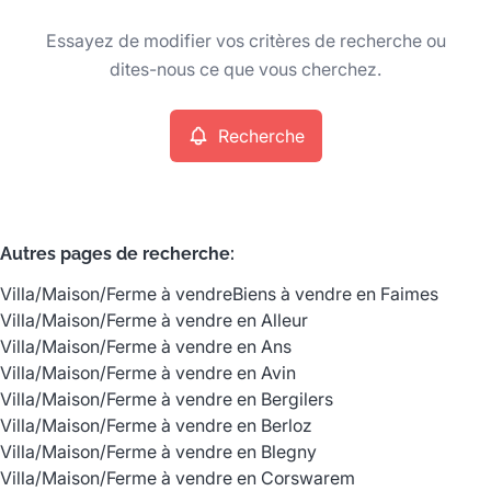
Type
Essayez de modifier vos critères de recherche ou
Villa/Maison/Ferme
Recherche
Trier par
Remove
dites-nous ce que vous cherchez.
Recherche
Critères plus
Min. budget
Autres pages de recherche
:
Villa/Maison/Ferme à vendre
Biens à vendre en Faimes
Max. budget
Villa/Maison/Ferme à vendre en Alleur
Villa/Maison/Ferme à vendre en Ans
Villa/Maison/Ferme à vendre en Avin
Villa/Maison/Ferme à vendre en Bergilers
Chercher
Villa/Maison/Ferme à vendre en Berloz
Villa/Maison/Ferme à vendre en Blegny
Villa/Maison/Ferme à vendre en Corswarem