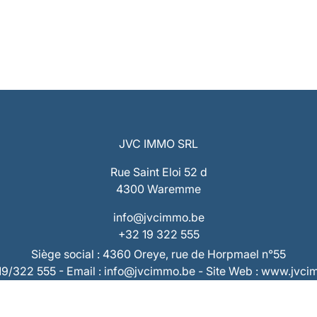
JVC IMMO SRL
Rue Saint Eloi 52 d
4300 Waremme
info@jvcimmo.be
+32 19 322 555
Siège social : 4360 Oreye, rue de Horpmael n°55
019/322 555 - Email : info@jvcimmo.be - Site Web : www.jvc
Numéro d’entreprise : 0808.809.358 – RPM Liège
 : BE53 7320 1940 9953 – Compte Tiers : BE73 7320 2868 