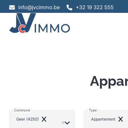
Aller au contenu principal
info@jvcimmo.be
+32 19 322 555
Appar
Commune
Type
Geer (4250)
Appartement
Remove
Remo