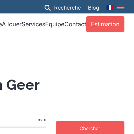
Recherche
Blog
e
À louer
Services
Équipe
Contact
Estimation
n Geer
max
Chercher