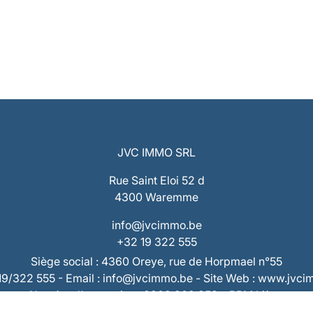
JVC IMMO SRL
Rue Saint Eloi 52 d
4300 Waremme
info@jvcimmo.be
+32 19 322 555
Siège social : 4360 Oreye, rue de Horpmael n°55
019/322 555 - Email : info@jvcimmo.be - Site Web : www.jvc
Numéro d’entreprise : 0808.809.358 – RPM Liège
 : BE53 7320 1940 9953 – Compte Tiers : BE73 7320 2868 