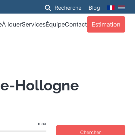
Recherche
Blog
e
À louer
Services
Équipe
Contact
Estimation
ce-Hollogne
max
Chercher