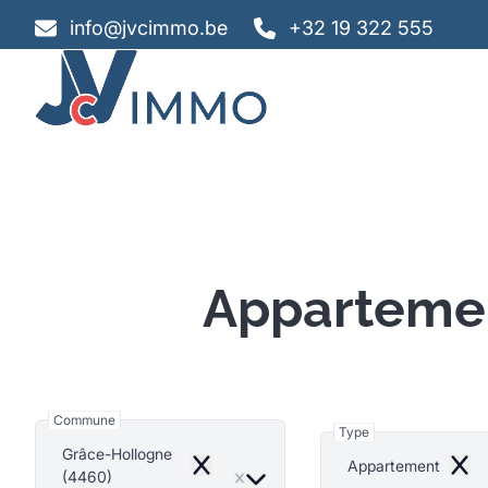
Aller au contenu principal
info@jvcimmo.be
+32 19 322 555
Appartemen
Commune
Type
Grâce-Hollogne
Appartement
Remove
Remo
(4460)