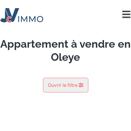
Aller au contenu principal
Appartement à vendre en
Oleye
Ouvrir le filtre
Commune
VENDU
Lantremange (4300)
Remove
Vue de la carte