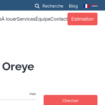
Recherche
Blog
e
À louer
Services
Équipe
Contact
Estimation
 Oreye
max
Chercher