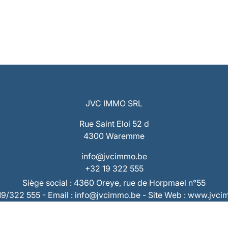
JVC IMMO SRL
Rue Saint Eloi 52 d
4300 Waremme
info@jvcimmo.be
+32 19 322 555
Siège social : 4360 Oreye, rue de Horpmael n°55
019/322 555 - Email : info@jvcimmo.be - Site Web : www.jvc
Numéro d’entreprise : 0808.809.358 – RPM Liège
 : BE53 7320 1940 9953 – Compte Tiers : BE73 7320 2868 