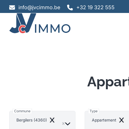
Aller au contenu principal
info@jvcimmo.be
+32 19 322 555
Appar
Commune
Type
Bergilers (4360)
Appartement
Remove
Remo