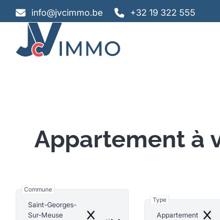
Aller au contenu principal
info@jvcimmo.be
+32 19 322 555
Appartement à 
Commune
Type
Saint-Georges-
Sur-Meuse
Appartement
Remove
Remo