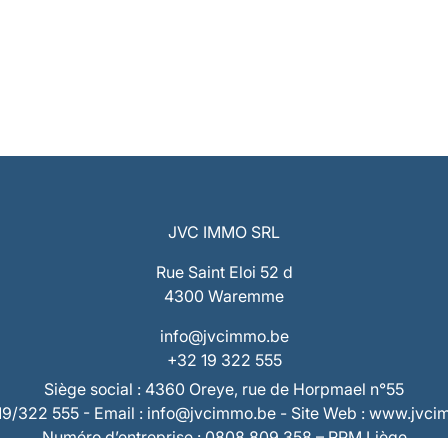
JVC IMMO SRL
Rue Saint Eloi 52 d
4300 Waremme
info@jvcimmo.be
+32 19 322 555
Siège social : 4360 Oreye, rue de Horpmael n°55
019/322 555 - Email : info@jvcimmo.be - Site Web : www.jvc
Numéro d’entreprise : 0808.809.358 – RPM Liège