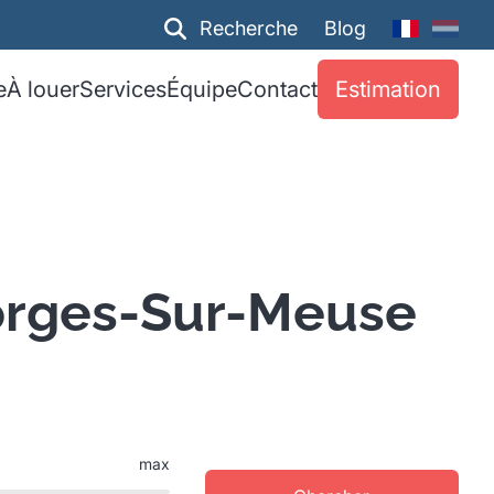
Recherche
Blog
e
À louer
Services
Équipe
Contact
Estimation
orges-Sur-Meuse
max