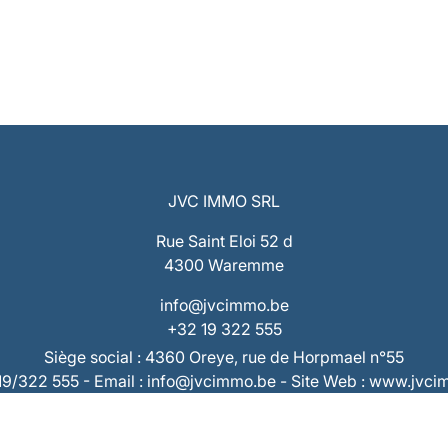
JVC IMMO SRL
Rue Saint Eloi 52 d
4300 Waremme
info@jvcimmo.be
+32 19 322 555
Siège social : 4360 Oreye, rue de Horpmael n°55
019/322 555 - Email : info@jvcimmo.be - Site Web : www.jvc
Numéro d’entreprise : 0808.809.358 – RPM Liège
 : BE53 7320 1940 9953 – Compte Tiers : BE73 7320 2868 