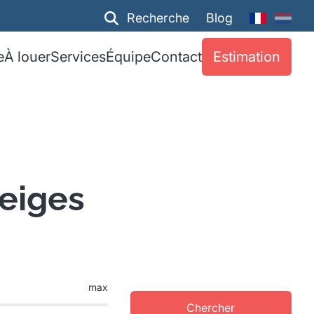
Recherche
Blog
e
À louer
Services
Équipe
Contact
Estimation
eiges
max
Chercher