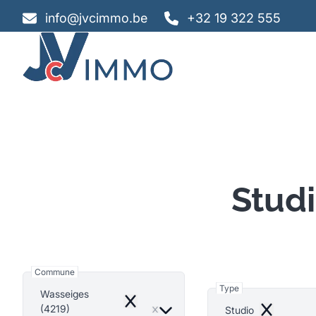
Aller au contenu principal
info@jvcimmo.be
+32 19 322 555
Stud
Commune
Type
Wasseiges
Remove
(4219)
Studio