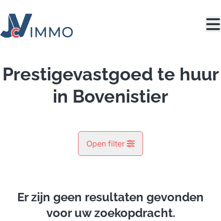
Ga naar hoofdinhoud
Prestigevastgoed te huur
in Bovenistier
Open filter
Gemeente
Bovenistier (4300)
Er zijn geen resultaten gevonden
Remove
Kaartweergave
voor uw zoekopdracht.