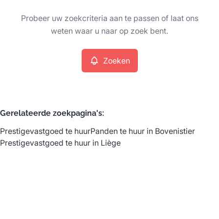
Type
Probeer uw zoekcriteria aan te passen of laat ons
Prestigevastgoed
Zoeken
Sorteer op
Remove
weten waar u naar op zoek bent.
Zoeken
Meer criteria
Min. budget
Gerelateerde zoekpagina's
:
Prestigevastgoed te huur
Panden te huur in Bovenistier
Max. budget
Prestigevastgoed te huur in Liège
Zoeken