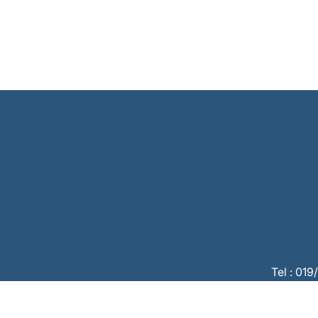
Tel : 01
CBC :