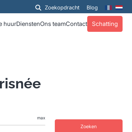
Zoekopdracht
Blog
e huur
Diensten
Ons team
Contact
Schatting
risnée
max
Zoeken