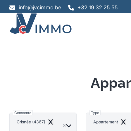
Ga naar hoofdinhoud
info@jvcimmo.be
+32 19 32 25 55
Appar
Gemeente
Type
Crisnée (4367)
Appartement
Remove
Remo