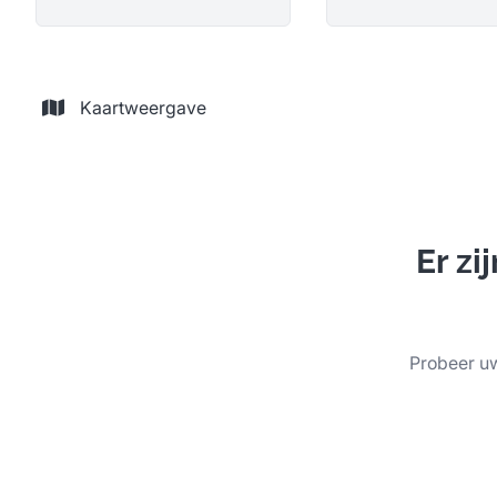
Kaartweergave
Er z
Probeer uw