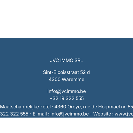
JVC IMMO SRL
Sint-Elooisstraat 52 d
4300 Waremme
info@jvcimmo.be
+32 19 322 555
Maatschappelijke zetel : 4360 Oreye, rue de Horpmael nr. 55
9/322 322 555 - E-mail : info@jvcimmo.be - Website : www.j
Ondernemingsnummer : 0808.809.358 – RPR Luik
 BE53 7320 1940 9953 – Rekening derden : BE73 7320 286