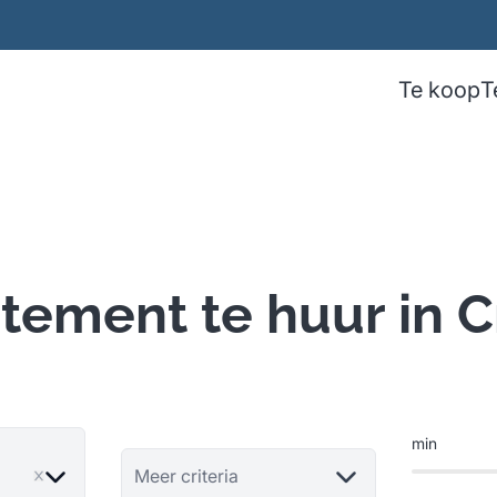
Te koop
T
tement te huur in C
min
ve
Meer criteria