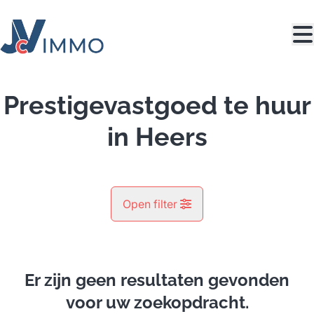
Ga naar hoofdinhoud
Prestigevastgoed te huur
in Heers
Open filter
Gemeente
Heers (3870)
Er zijn geen resultaten gevonden
Remove
Kaartweergave
voor uw zoekopdracht.