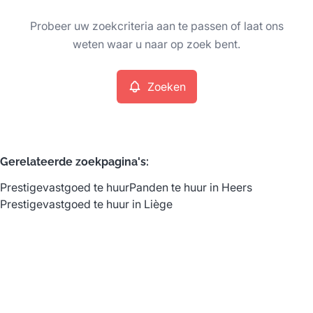
Type
Probeer uw zoekcriteria aan te passen of laat ons
Prestigevastgoed
Zoeken
Sorteer op
Remove
weten waar u naar op zoek bent.
Zoeken
Meer criteria
Min. budget
Gerelateerde zoekpagina's
:
Prestigevastgoed te huur
Panden te huur in Heers
Max. budget
Prestigevastgoed te huur in Liège
Zoeken