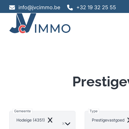
Ga naar hoofdinhoud
info@jvcimmo.be
+32 19 32 25 55
Prestige
Gemeente
Type
Hodeige (4351)
Prestigevastgoed
Remove