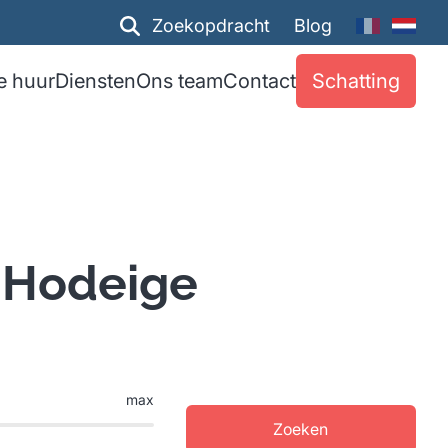
Zoekopdracht
Blog
e huur
Diensten
Ons team
Contact
Schatting
n Hodeige
max
Zoeken