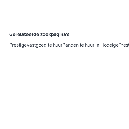
Gerelateerde zoekpagina's
:
Prestigevastgoed te huur
Panden te huur in Hodeige
Pres