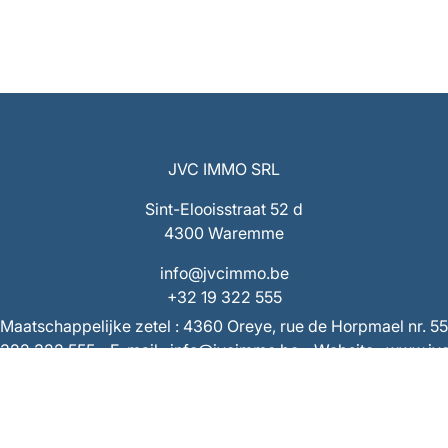
JVC IMMO SRL
Sint-Elooisstraat 52 d
4300 Waremme
info@jvcimmo.be
+32 19 322 555
Maatschappelijke zetel : 4360 Oreye, rue de Horpmael nr. 55
9/322 322 555 - E-mail : info@jvcimmo.be - Website : www.j
Ondernemingsnummer : 0808.809.358 – RPR Luik
 BE53 7320 1940 9953 – Rekening derden : BE73 7320 286
Beroepsaansprakelijkheid & Borgstelling AXA 730.390.160
ngevallenverzekering van de overeenkomst AXA 730.404.4