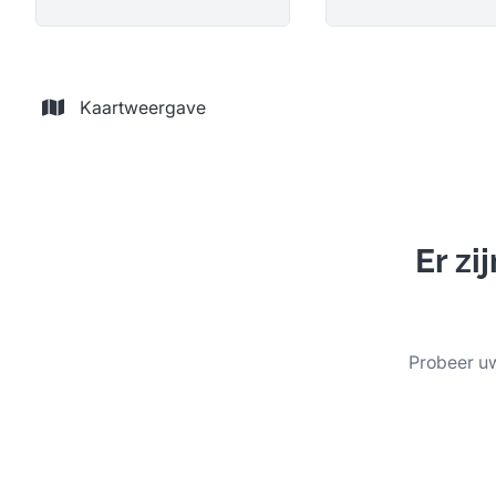
Kaartweergave
Er z
Probeer uw