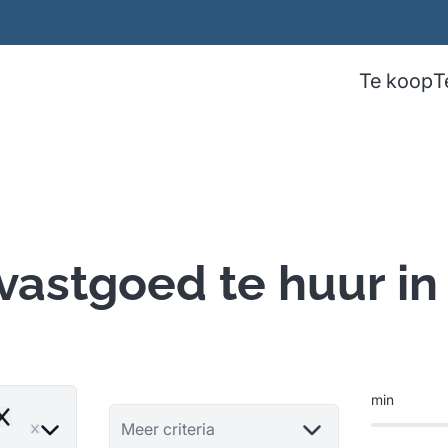
Te koop
T
vastgoed te huur i
min
Remove
Meer criteria