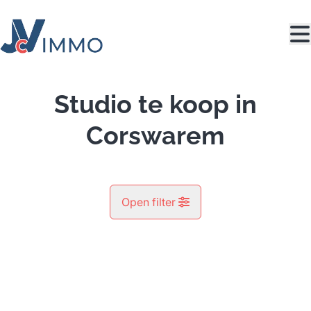
Ga naar hoofdinhoud
Studio te koop in
Corswarem
Open filter
Gemeente
Berloz (4257)
Remove
Kaartweergave