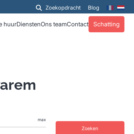
Zoekopdracht
Blog
e huur
Diensten
Ons team
Contact
Schatting
warem
max
Zoeken