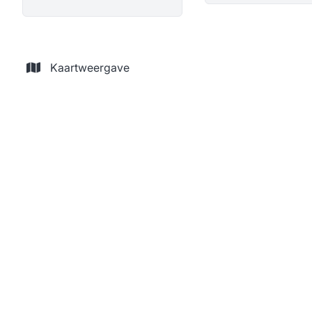
Kaartweergave
Bel-etage