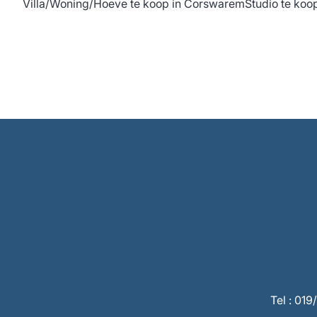
Villa/Woning/Hoeve te koop in Corswarem
Studio te ko
Tel : 01