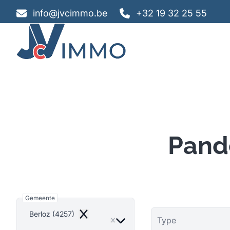
Ga naar hoofdinhoud
info@jvcimmo.be
+32 19 32 25 55
Pand
Gemeente
Berloz (4257)
Remove
Type