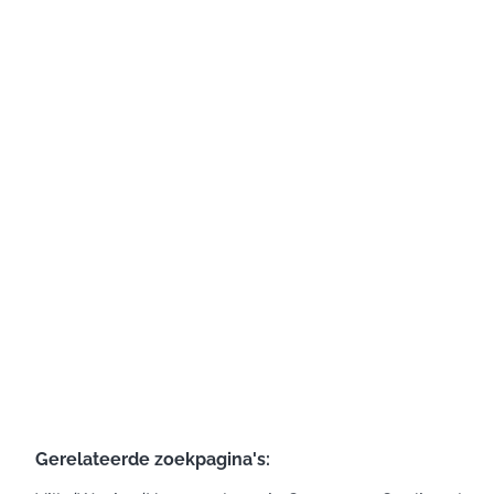
Huis
4257 Corswarem
(ref.
646
)
Verkocht
3
1
166
m²
475
m²
Gerelateerde zoekpagina's
: