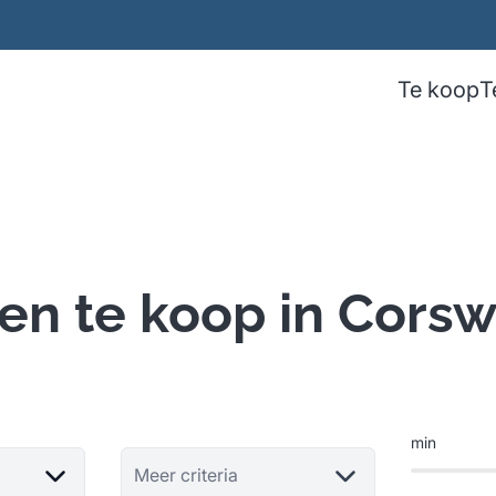
Te koop
T
en te koop in Cors
min
Meer criteria