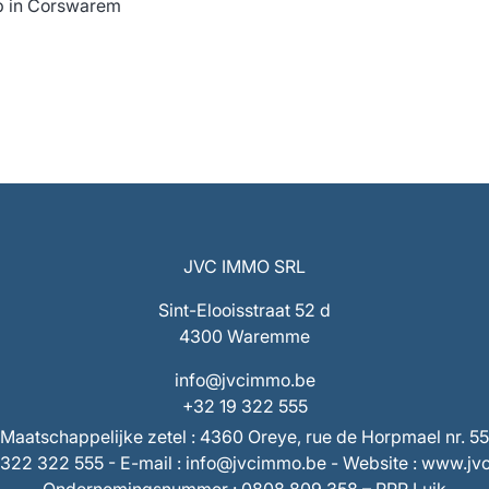
op in Corswarem
JVC IMMO SRL
Sint-Elooisstraat 52 d
4300 Waremme
info@jvcimmo.be
+32 19 322 555
Maatschappelijke zetel : 4360 Oreye, rue de Horpmael nr. 55
9/322 322 555 - E-mail : info@jvcimmo.be - Website : www.j
Ondernemingsnummer : 0808.809.358 – RPR Luik