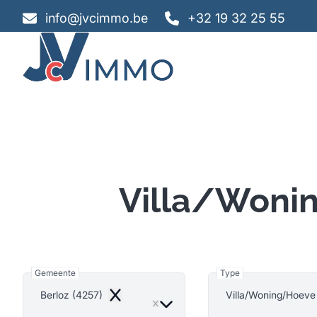
Ga naar hoofdinhoud
info@jvcimmo.be
+32 19 32 25 55
Villa/Woni
Gemeente
Type
Berloz (4257)
Villa/Woning/Hoeve
Remove