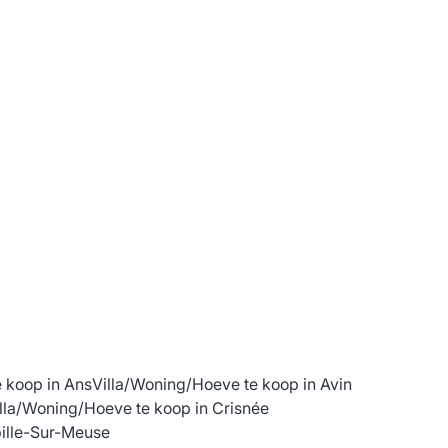
4257 Corswarem
(ref.
646
)
Verkocht
3
1
166
m²
475
m²
 koop in Ans
Villa/Woning/Hoeve te koop in Avin
lla/Woning/Hoeve te koop in Crisnée
pille-Sur-Meuse