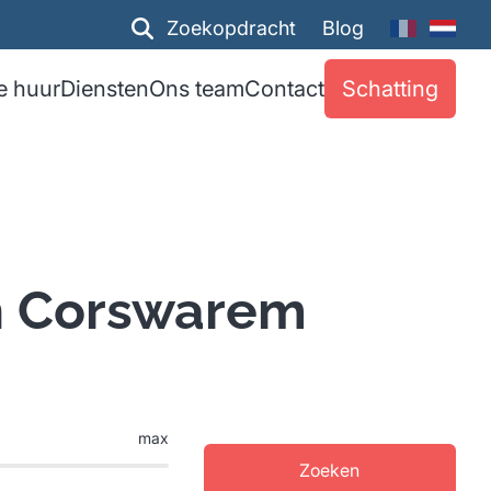
Zoekopdracht
Blog
e huur
Diensten
Ons team
Contact
Schatting
n Corswarem
max
Zoeken