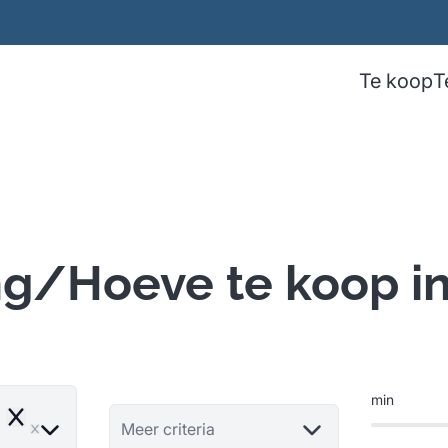
Te koop
T
ng/Hoeve te koop i
min
Remove
Meer criteria