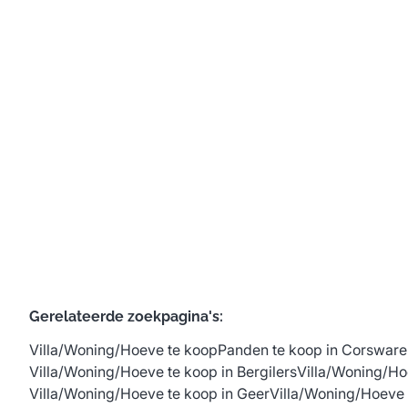
Rue Emile Muselle 8 / B, 4257 Berloz
(ref.
732
)
€ 289.000
3
1
119
m²
147
m²
Gerelateerde zoekpagina's
:
Villa/Woning/Hoeve te koop
Panden te koop in Corswar
Villa/Woning/Hoeve te koop in Bergilers
Villa/Woning/Ho
Villa/Woning/Hoeve te koop in Geer
Villa/Woning/Hoeve 