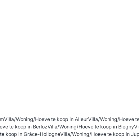
Rue Emile Muselle 8, 4257 Berloz
(ref.
714
)
€ 319.000
3
1
140
m²
157
m²
1
em
Villa/Woning/Hoeve te koop in Alleur
Villa/Woning/Hoeve te
eve te koop in Berloz
Villa/Woning/Hoeve te koop in Blegny
Vi
te koop in Grâce-Hollogne
Villa/Woning/Hoeve te koop in Ju