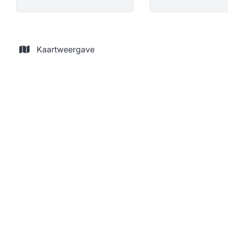
Kaartweergave
Bel-etage