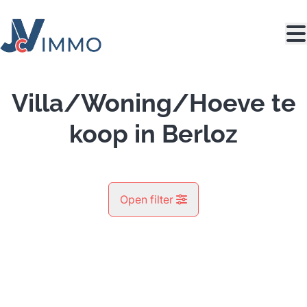
Ga naar hoofdinhoud
Villa/Woning/Hoeve te
koop in Berloz
Open filter
Gemeente
Berloz (4257)
Remove
Kaartweergave