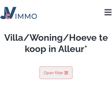
Ga naar hoofdinhoud
Villa/Woning/Hoeve te
koop in Alleur*
Open filter
Gemeente
OPTIE
Alleur* (4432)
Remove
Kaartweergave