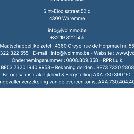
Sint-Elooisstraat 52 d
4300 Waremme
info@jvcimmo.be
+32 19 322 555
Maatschappelijke zetel : 4360 Oreye, rue de Horpmael nr. 55
9/322 322 555 - E-mail : info@jvcimmo.be - Website : www.j
Ondernemingsnummer : 0808.809.358 – RPR Luik
 BE53 7320 1940 9953 – Rekening derden : BE73 7320 286
Beroepsaansprakelijkheid & Borgstelling AXA 730.390.160
ngevallenverzekering van de overeenkomst AXA 730.404.4
code van de vastgoedmakelaars is toegankelijk op
de websit
goedmakelaars : Luxemburgstraat, 16b - 1000 Brussel - tel.:
 Solutions
-
Disclaimer
-
Privacyverklaring
-
Cookiebeleid
-