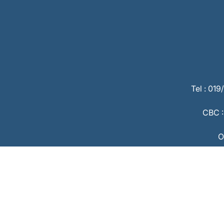
Tel : 01
CBC :
O
De gedrags
Beroepsinstituut van Vast
Omnicasa Software