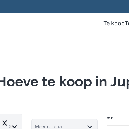
Te koop
T
oeve te koop in Ju
min
Remove
Meer criteria