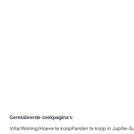
Huis
Rue Des Vergers 8, 4020 Jupille-Sur-Meuse
(ref.
755
)
Vanaf € 298.000
3
1
85
m²
630
m²
1
Gerelateerde zoekpagina's
:
Villa/Woning/Hoeve te koop
Panden te koop in Jupille-