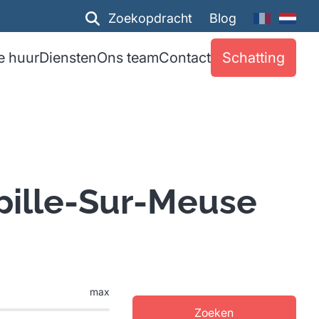
Zoekopdracht
Blog
e huur
Diensten
Ons team
Contact
Schatting
pille-Sur-Meuse
max
Zoeken