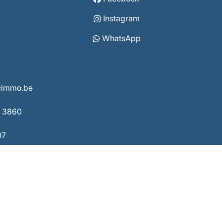
Instagram
WhatsApp
vcimmo.be
8 3860
07
e van de IPI
 02/505.38.50 - www.ipi.be
Cookie-instellingen