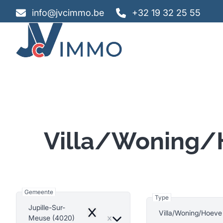
Ga naar hoofdinhoud
info@jvcimmo.be
+32 19 32 25 55
Villa/Woning/H
Gemeente
Type
Jupille-Sur-
Villa/Woning/Hoeve
Remove
Meuse (4020)