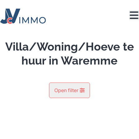
Ga naar hoofdinhoud
Villa/Woning/Hoeve te
huur in Waremme
Open filter
Gemeente
Bovenistier (4300)
Remove
Kaartweergave