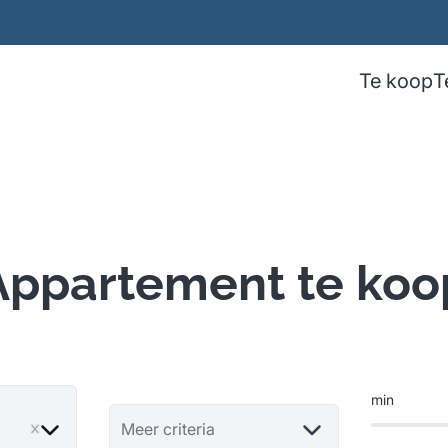
Te koop
T
Appartement te koo
min
ve
Meer criteria