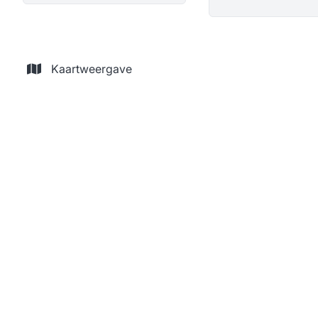
Kaartweergave
NIEUW
Appartement