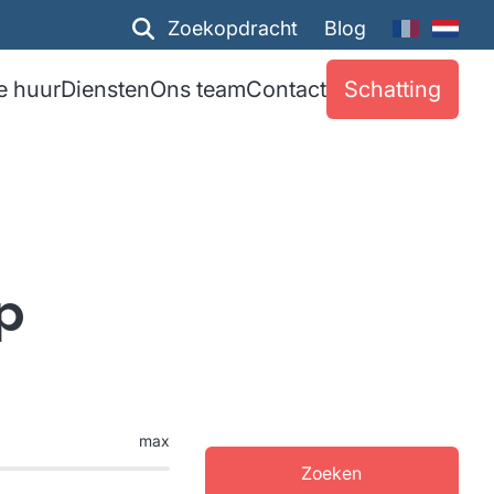
Zoekopdracht
Blog
e huur
Diensten
Ons team
Contact
Schatting
p
max
Zoeken