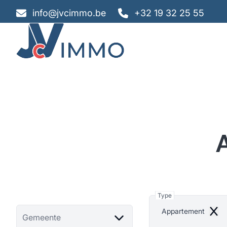
Ga naar hoofdinhoud
info@jvcimmo.be
+32 19 32 25 55
Type
Appartement
Remo
Gemeente