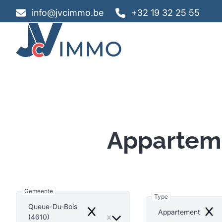
Ga naar hoofdinhoud
info@jvcimmo.be
+32 19 32 25 55
Apparteme
Gemeente
Type
Queue-Du-Bois
Appartement
Remove
Remo
(4610)