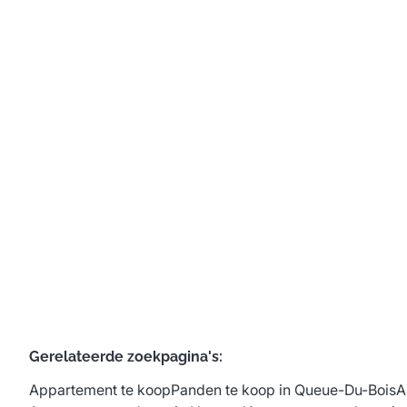
Appartement
Emile Vandervelde 97 / 03, 4610 Queue-Du-Bois
(ref.
716
)
€ 175.000
3
1
117
m²
Gerelateerde zoekpagina's
:
Appartement te koop
Panden te koop in Queue-Du-Bois
A