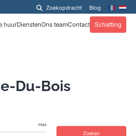
Zoekopdracht
Blog
e huur
Diensten
Ons team
Contact
Schatting
ue-Du-Bois
max
Zoeken