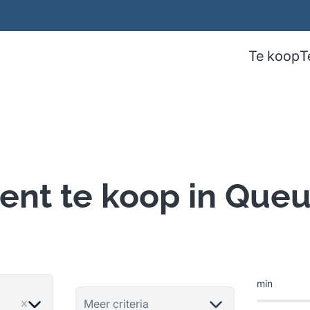
Te koop
T
nt te koop in Que
min
ve
Meer criteria