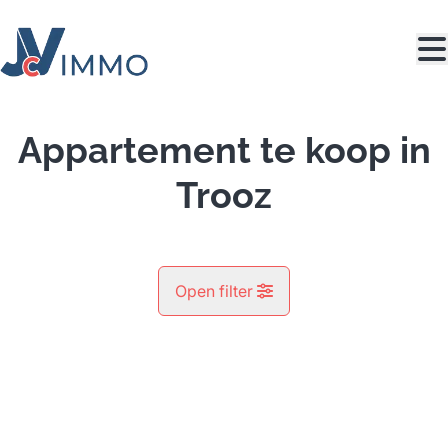
Ga naar hoofdinhoud
Appartement te koop in
Trooz
Open filter
Gemeente
Trooz (4870)
Remove
Kaartweergave