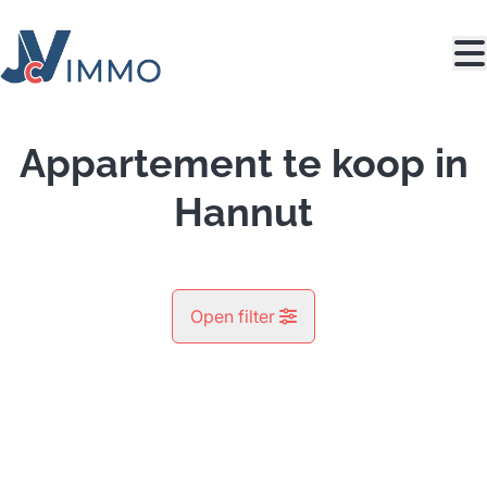
Ga naar hoofdinhoud
Appartement te koop in
Hannut
Open filter
Gemeente
Avin (4280)
Remove
Kaartweergave