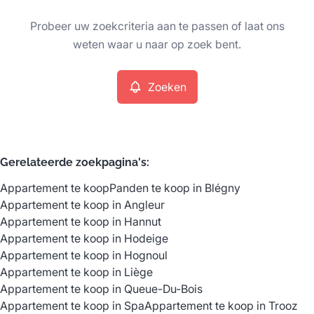
Type
Probeer uw zoekcriteria aan te passen of laat ons
Appartement
Zoeken
Sorteer op
Remove
weten waar u naar op zoek bent.
Zoeken
Meer criteria
Min. budget
Gerelateerde zoekpagina's
:
Appartement te koop
Panden te koop in Blégny
Max. budget
Appartement te koop in Angleur
Appartement te koop in Hannut
Appartement te koop in Hodeige
Appartement te koop in Hognoul
Zoeken
Appartement te koop in Liège
Appartement te koop in Queue-Du-Bois
Appartement te koop in Spa
Appartement te koop in Trooz