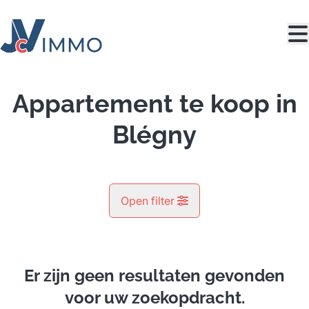
Ga naar hoofdinhoud
Appartement te koop in
Blégny
Open filter
Gemeente
Blégny (4670)
Er zijn geen resultaten gevonden
Remove
Kaartweergave
voor uw zoekopdracht.