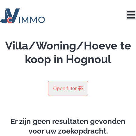
Ga naar hoofdinhoud
Villa/Woning/Hoeve te
koop in Hognoul
Open filter
Gemeente
Hognoul (4342)
Er zijn geen resultaten gevonden
Remove
Kaartweergave
voor uw zoekopdracht.