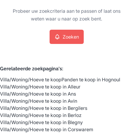
Type
Probeer uw zoekcriteria aan te passen of laat ons
Villa/Woning/Hoeve
Zoeken
Sorteer op
Remove
weten waar u naar op zoek bent.
Zoeken
Meer criteria
Min. budget
Gerelateerde zoekpagina's
:
Villa/Woning/Hoeve te koop
Panden te koop in Hognoul
Max. budget
Villa/Woning/Hoeve te koop in Alleur
Villa/Woning/Hoeve te koop in Ans
Villa/Woning/Hoeve te koop in Avin
Villa/Woning/Hoeve te koop in Bergilers
Zoeken
Villa/Woning/Hoeve te koop in Berloz
Villa/Woning/Hoeve te koop in Blegny
Villa/Woning/Hoeve te koop in Corswarem