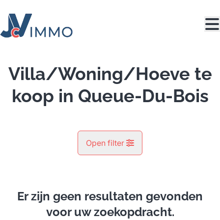
Ga naar hoofdinhoud
Villa/Woning/Hoeve te
koop in Queue-Du-Bois
Open filter
Gemeente
Queue-Du-Bois (4610)
Er zijn geen resultaten gevonden
Remove
Kaartweergave
voor uw zoekopdracht.