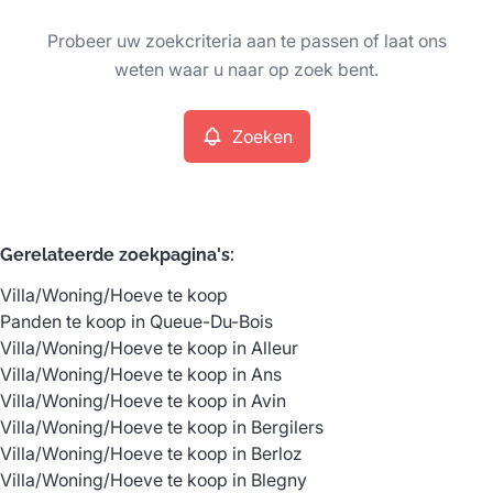
Type
Probeer uw zoekcriteria aan te passen of laat ons
Villa/Woning/Hoeve
Zoeken
Sorteer op
Remove
weten waar u naar op zoek bent.
Zoeken
Meer criteria
Min. budget
Gerelateerde zoekpagina's
:
Villa/Woning/Hoeve te koop
Max. budget
Panden te koop in Queue-Du-Bois
Villa/Woning/Hoeve te koop in Alleur
Villa/Woning/Hoeve te koop in Ans
Villa/Woning/Hoeve te koop in Avin
Zoeken
Villa/Woning/Hoeve te koop in Bergilers
Villa/Woning/Hoeve te koop in Berloz
Villa/Woning/Hoeve te koop in Blegny