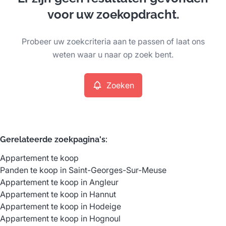
Kaartweergave
voor uw zoekopdracht.
Type
Probeer uw zoekcriteria aan te passen of laat ons
Appartement
Zoeken
Sorteer op
Remove
weten waar u naar op zoek bent.
Zoeken
Meer criteria
Min. budget
Gerelateerde zoekpagina's
:
Appartement te koop
Max. budget
Panden te koop in Saint-Georges-Sur-Meuse
Appartement te koop in Angleur
Appartement te koop in Hannut
Appartement te koop in Hodeige
Zoeken
Appartement te koop in Hognoul