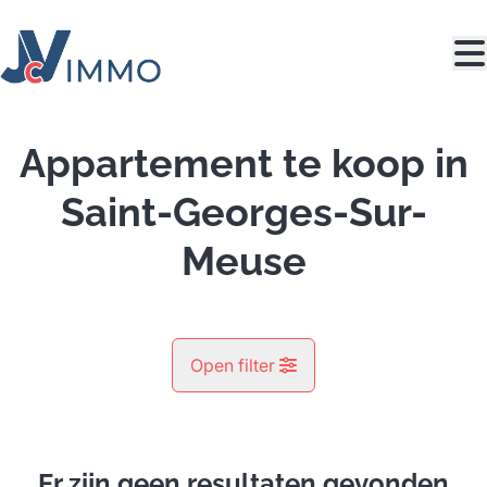
Ga naar hoofdinhoud
Appartement te koop in
Saint-Georges-Sur-
Meuse
Open filter
Gemeente
Saint-Georges-Sur-Meuse (4470)
Er zijn geen resultaten gevonden
Remove