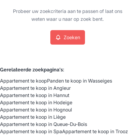
Type
Probeer uw zoekcriteria aan te passen of laat ons
Appartement
Zoeken
Sorteer op
Remove
weten waar u naar op zoek bent.
Zoeken
Meer criteria
Min. budget
Gerelateerde zoekpagina's
:
Appartement te koop
Panden te koop in Wasseiges
Max. budget
Appartement te koop in Angleur
Appartement te koop in Hannut
Appartement te koop in Hodeige
Appartement te koop in Hognoul
Zoeken
Appartement te koop in Liège
Appartement te koop in Queue-Du-Bois
Appartement te koop in Spa
Appartement te koop in Trooz