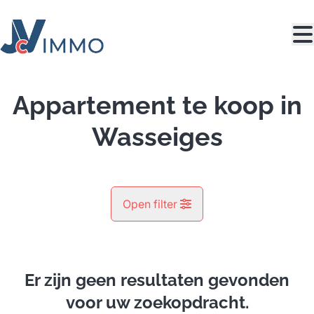
Ga naar hoofdinhoud
Appartement te koop in
Wasseiges
Open filter
Gemeente
Wasseiges (4219)
Er zijn geen resultaten gevonden
Remove
Kaartweergave
voor uw zoekopdracht.