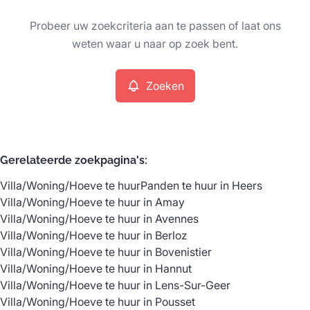
Type
Probeer uw zoekcriteria aan te passen of laat ons
Villa/Woning/Hoeve
Zoeken
Sorteer op
Remove
weten waar u naar op zoek bent.
Zoeken
Meer criteria
Min. budget
Gerelateerde zoekpagina's
:
Villa/Woning/Hoeve te huur
Panden te huur in Heers
Max. budget
Villa/Woning/Hoeve te huur in Amay
Villa/Woning/Hoeve te huur in Avennes
Villa/Woning/Hoeve te huur in Berloz
Villa/Woning/Hoeve te huur in Bovenistier
Zoeken
Villa/Woning/Hoeve te huur in Hannut
Villa/Woning/Hoeve te huur in Lens-Sur-Geer
Villa/Woning/Hoeve te huur in Pousset