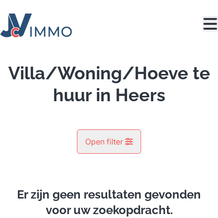
Ga naar hoofdinhoud
Villa/Woning/Hoeve te
huur in Heers
Open filter
Gemeente
Heers (3870)
Er zijn geen resultaten gevonden
Remove
Kaartweergave
voor uw zoekopdracht.