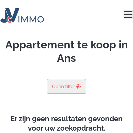
Ga naar hoofdinhoud
Appartement te koop in
Ans
Open filter
Gemeente
Ans (4430)
Er zijn geen resultaten gevonden
Remove
Kaartweergave
voor uw zoekopdracht.