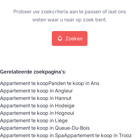
Type
Probeer uw zoekcriteria aan te passen of laat ons
Appartement
Zoeken
Sorteer op
Remove
weten waar u naar op zoek bent.
Zoeken
Meer criteria
Min. budget
Gerelateerde zoekpagina's
:
Appartement te koop
Panden te koop in Ans
Max. budget
Appartement te koop in Angleur
Appartement te koop in Hannut
Appartement te koop in Hodeige
Appartement te koop in Hognoul
Zoeken
Appartement te koop in Liège
Appartement te koop in Queue-Du-Bois
Appartement te koop in Spa
Appartement te koop in Trooz