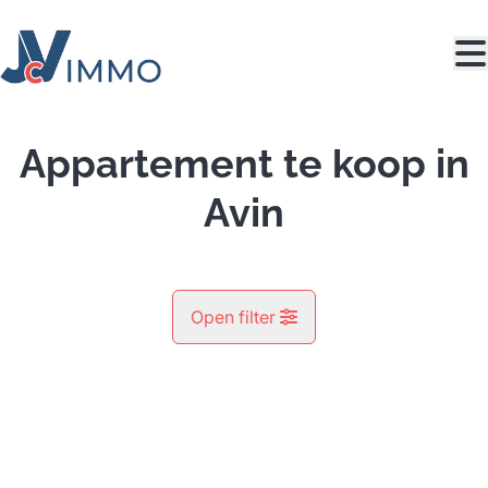
Ga naar hoofdinhoud
Appartement te koop in
Avin
Open filter
Gemeente
Avin (4280)
Remove
Kaartweergave