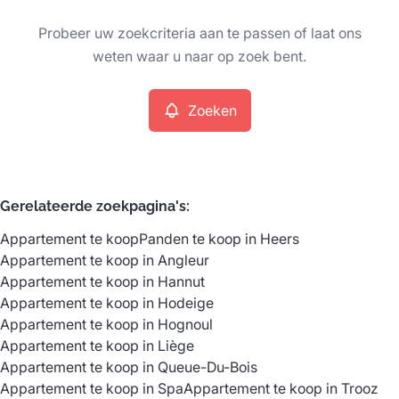
Type
Probeer uw zoekcriteria aan te passen of laat ons
Appartement
Zoeken
Sorteer op
Remove
weten waar u naar op zoek bent.
Zoeken
Meer criteria
Min. budget
Gerelateerde zoekpagina's
:
Appartement te koop
Panden te koop in Heers
Max. budget
Appartement te koop in Angleur
Appartement te koop in Hannut
Appartement te koop in Hodeige
Appartement te koop in Hognoul
Zoeken
Appartement te koop in Liège
Appartement te koop in Queue-Du-Bois
Appartement te koop in Spa
Appartement te koop in Trooz