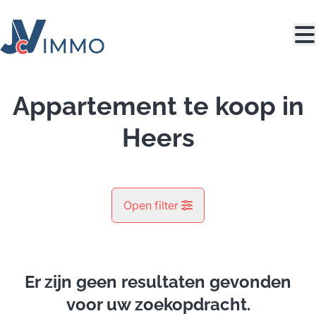
Ga naar hoofdinhoud
Appartement te koop in
Heers
Open filter
Gemeente
Heers (3870)
Er zijn geen resultaten gevonden
Remove
Kaartweergave
voor uw zoekopdracht.