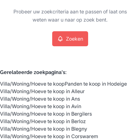
Type
Probeer uw zoekcriteria aan te passen of laat ons
Villa/Woning/Hoeve
Zoeken
Sorteer op
Remove
weten waar u naar op zoek bent.
Zoeken
Meer criteria
Min. budget
Gerelateerde zoekpagina's
:
Villa/Woning/Hoeve te koop
Panden te koop in Hodeige
Max. budget
Villa/Woning/Hoeve te koop in Alleur
Villa/Woning/Hoeve te koop in Ans
Villa/Woning/Hoeve te koop in Avin
Villa/Woning/Hoeve te koop in Bergilers
Zoeken
Villa/Woning/Hoeve te koop in Berloz
Villa/Woning/Hoeve te koop in Blegny
Villa/Woning/Hoeve te koop in Corswarem