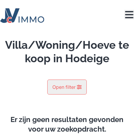
Ga naar hoofdinhoud
Villa/Woning/Hoeve te
koop in Hodeige
Open filter
Gemeente
Hodeige (4351)
Er zijn geen resultaten gevonden
Remove
Kaartweergave
voor uw zoekopdracht.