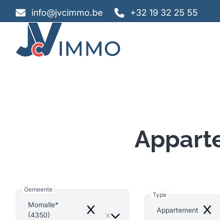
Ga naar hoofdinhoud
info@jvcimmo.be
+32 19 32 25 55
Apparte
Gemeente
Type
Momalle*
Appartement
Remove
Remo
(4350)