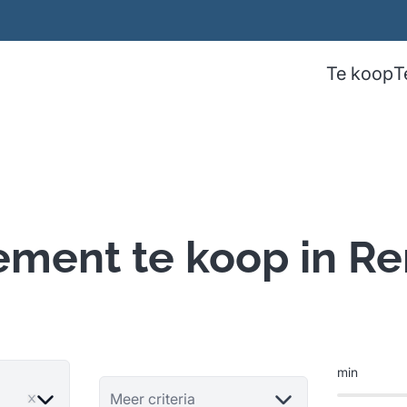
Te koop
T
ment te koop in R
min
ve
Meer criteria