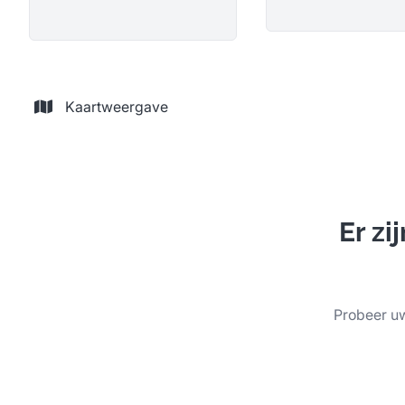
Kaartweergave
Er z
Probeer uw