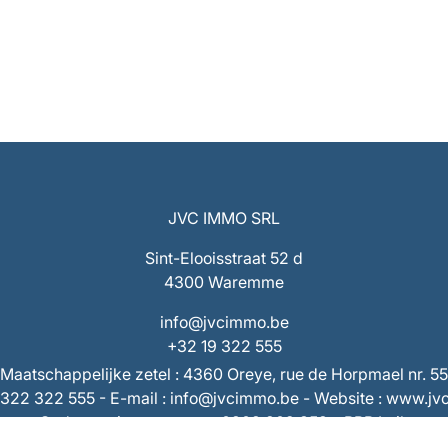
JVC IMMO SRL
Sint-Elooisstraat 52 d
4300 Waremme
info@jvcimmo.be
+32 19 322 555
Maatschappelijke zetel : 4360 Oreye, rue de Horpmael nr. 55
9/322 322 555 - E-mail : info@jvcimmo.be - Website : www.j
Ondernemingsnummer : 0808.809.358 – RPR Luik
 BE53 7320 1940 9953 – Rekening derden : BE73 7320 286